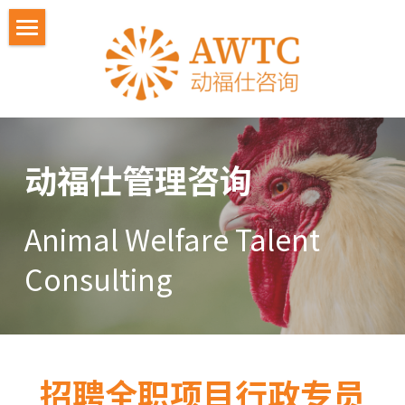
关于动福仕
IFAWF人才计划
教师交流计划
2026人才计划招募
动福仕管理咨询
活动照片
2026 嘉宾
Animal Welfare Talent 
悼念冯冬梅⼥⼠
学员反馈
Consulting 
联系我们
嘉宾感言
招聘全职项目行政专员